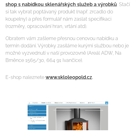
shop s nabídkou sklenářských služeb a výrobků
. Stačí
si tak vybrat poptávaný produkt (např. zrcadlo do
koupelny) a přes formulář nám zaslat specifikaci
(rozměry, opracování hran, vrtání atd).
Obratem vám zašleme přesnou cenovou nabídku a
termín dodání. Výrobky zasíláme kurýrní službou nebo je
možné vyzvednutí v naší provozovně (Areál ADW, Na
Brněnce 1565/30, 664 91 Ivančice).
E-shop naleznete
www.skloleopold.cz
.